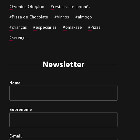
#
Eventos Olegário
#
restaurante japonês
#
Pizza de Chocolate
#
Vinhos
#
almoço
#
crianças
#
especiarias
#
omakase
#
Pizza
#
serviços
Newsletter
Nome
Sobrenome
E-mail