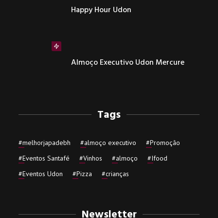
Happy Hour Udon
Almoço Executivo Udon Mercure
Tags
#
melhorjapadebh
#
almoço executivo
#
Promoção
#
Eventos Santafé
#
Vinhos
#
almoço
#
Ifood
#
Eventos Udon
#
Pizza
#
crianças
Newsletter