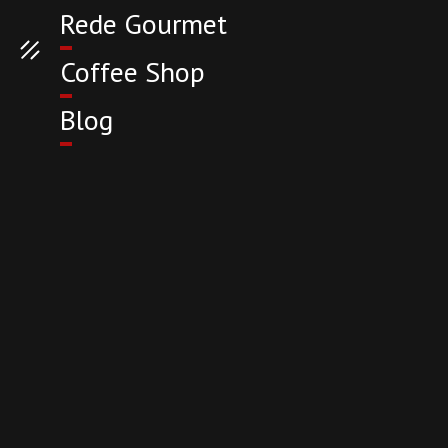
Rede Gourmet
Coffee Shop
Blog
AVALIAÇÕES
|
COFFEE SHOP
Radisson São
Paulo